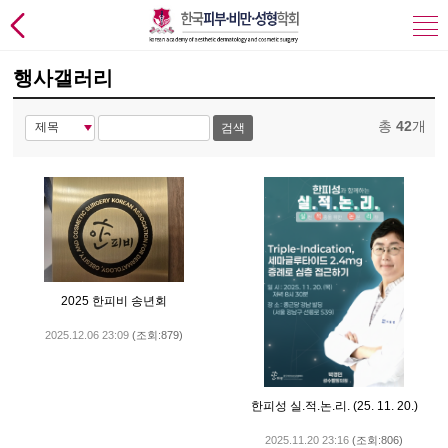
행사갤러리
총
42
개
검색
2025 한피비 송년회
2025.12.06 23:09
(조회:879)
한피성 실.적.논.리. (25. 11. 20.)
2025.11.20 23:16
(조회:806)