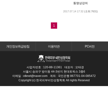
동영상강의
2017.07.14 17:32
(조회:7631)
1
개인정보취급방침
이용약관
PC버전
사업자번호 : 120-88-11361
대표자 : 오태경
서울시 송파구 방이동 44-3번지 현대토픽스 3층6
이메일 : otknet@naver.com
계좌 : 국민은행 867701-04-085472
Copyright (c) 한국피부비만성형학회 All rights Reseved