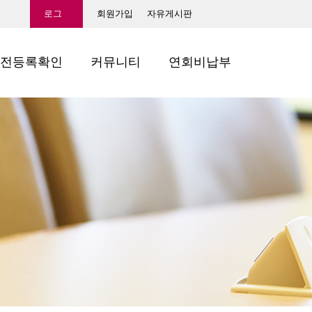
로그
회원가입
자유게시판
인
전등록확인
커뮤니티
연회비납부